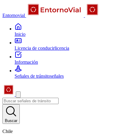
Entornovial
Inicio
Licencia de conducir
licencia
Información
Señales de tránsito
señales
Buscar
Chile