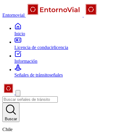
Entornovial
Inicio
Licencia de conducir
licencia
Información
Señales de tránsito
señales
Buscar
Chile