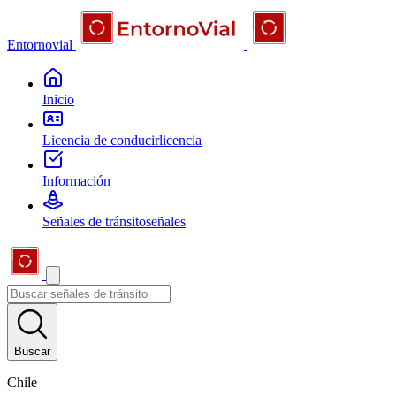
Entornovial
Inicio
Licencia de conducir
licencia
Información
Señales de tránsito
señales
Buscar
Chile