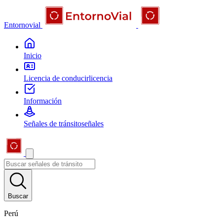
Entornovial
Inicio
Licencia de conducir
licencia
Información
Señales de tránsito
señales
Buscar
Perú