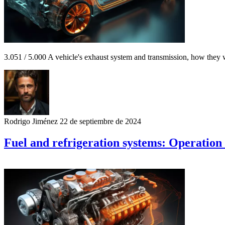
3.051 / 5.000 A vehicle's exhaust system and transmission, how they wo
Rodrigo Jiménez
22 de septiembre de 2024
Fuel and refrigeration systems: Operation