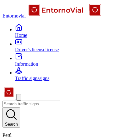
Entornovial
Home
Driver's license
license
Information
Traffic signs
signs
Search
Perú