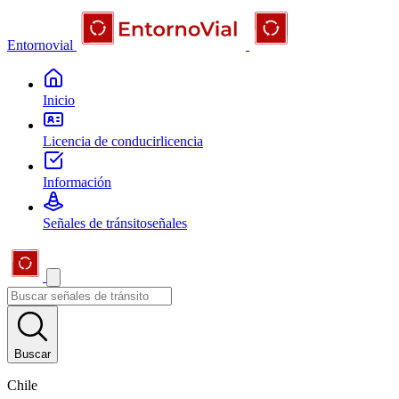
Entornovial
Inicio
Licencia de conducir
licencia
Información
Señales de tránsito
señales
Buscar
Chile