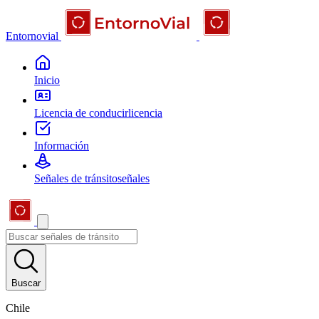
Entornovial
Inicio
Licencia de conducir
licencia
Información
Señales de tránsito
señales
Buscar
Chile