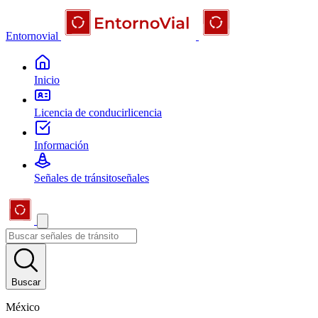
Entornovial
Inicio
Licencia de conducir
licencia
Información
Señales de tránsito
señales
Buscar
México