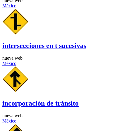
nueva web
México
intersecciones en t sucesivas
nueva web
México
incorporación de tránsito
nueva web
México