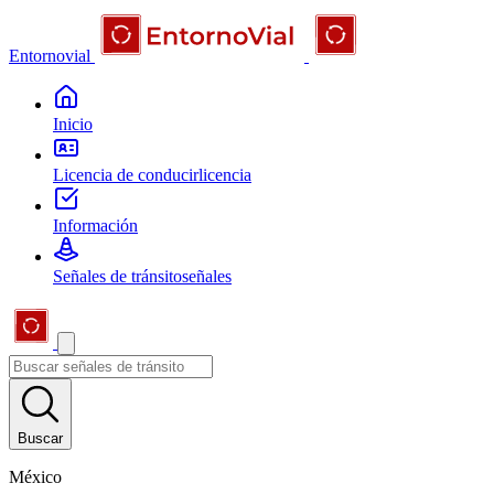
Entornovial
Inicio
Licencia de conducir
licencia
Información
Señales de tránsito
señales
Buscar
México