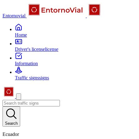
Entornovial
Home
Driver's license
license
Information
Traffic signs
signs
Search
Ecuador